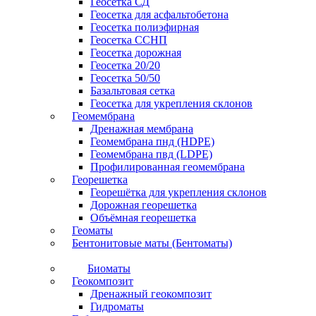
Геосетка СД
Геосетка для асфальтобетона
Геосетка полиэфирная
Геосетка ССНП
Геосетка дорожная
Геосетка 20/20
Геосетка 50/50
Базальтовая сетка
Геосетка для укрепления склонов
Геомембрана
Дренажная мембрана
Геомембрана пнд (HDPE)
Геомембрана пвд (LDPE)
Профилированная геомембрана
Георешетка
Георешётка для укрепления склонов
Дорожная георешетка
Объёмная георешетка
Геоматы
Бентонитовые маты (Бентоматы)
Биоматы
Геокомпозит
Дренажный геокомпозит
Гидроматы