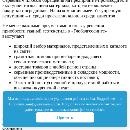
Серьезным плюсом обращения на предприятие-производитель
выступает низкая цена материала, которая не включает
накрутки посредников. Наша компания имеет безупречную
репутацию – и среди профессионалов, и среди клиентов.
Не менее важными аргументами в пользу решения
приобрести тканый геотекстиль в «Глобалгеосинте»
выступают:
широкий выбор материалов, представленных в каталоге
на сайте;
грамотная помощь при выборе подходящего
геосинтетического материала;
доставка товаров в любой регион страны;
серьезные производственные и складские мощности,
обеспечивающие оперативность поставки;
10-летний опыт успешной и продуктивной работы в
высококонкурентной среде;
гибкая ценовая стратегия, которая предусматривает
индивидуальные условия сотрудничества для
Мы используем cookies для улучшения работы сайта. Подробнее — в
постоянных покупателей.
Политике конфиденциальности
. Продолжая пользоваться сайтом, вы
даёте согласие на использование файлов cookies.
Готовы доказать качество выпускаемых материалов и
Принять
высокий уровень обслуживания на практике. Для начала
сотрудничества закажите расчет стоимости товара на сайте
компании.