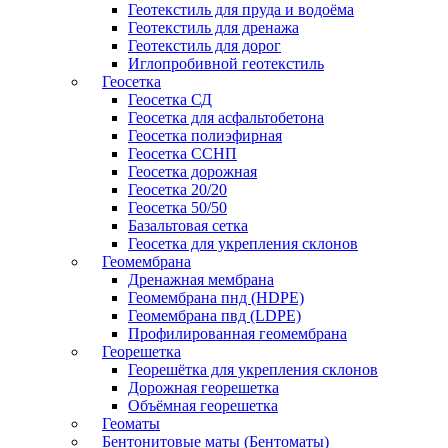
Геотекстиль для пруда и водоёма
Геотекстиль для дренажа
Геотекстиль для дорог
Иглопробивной геотекстиль
Геосетка
Геосетка СД
Геосетка для асфальтобетона
Геосетка полиэфирная
Геосетка ССНП
Геосетка дорожная
Геосетка 20/20
Геосетка 50/50
Базальтовая сетка
Геосетка для укрепления склонов
Геомембрана
Дренажная мембрана
Геомембрана пнд (HDPE)
Геомембрана пвд (LDPE)
Профилированная геомембрана
Георешетка
Георешётка для укрепления склонов
Дорожная георешетка
Объёмная георешетка
Геоматы
Бентонитовые маты (Бентоматы)