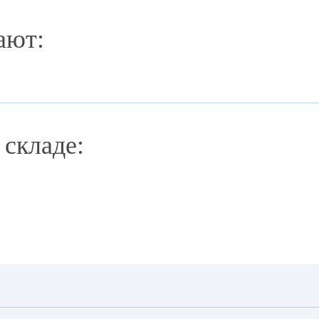
ают:
 складе: