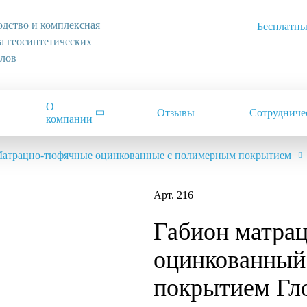
дство и комплексная
Бесплатны
а геосинтетических
алов
О
Отзывы
Сотрудниче
компании
атрацно-тюфячные оцинкованные с полимерным покрытием
Арт. 216
Габион матра
оцинкованный
покрытием Гло