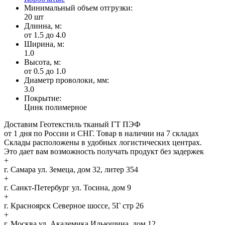
Минимальный объем отгрузки:
20 шт
Длинна, м:
от 1.5 до 4.0
Ширина, м:
1.0
Высота, м:
от 0.5 до 1.0
Диаметр проволоки, мм:
3.0
Покрытие:
Цинк полимерное
Доставим Геотекстиль тканый ГТ ПЭФ
от 1 дня по России и СНГ. Товар в наличии на 7 складах
Склады расположены в удобных логистических центрах.
Это дает вам возможность получать продукт без задержек
+
г. Самара
ул. Земеца, дом 32, литер 354
+
г. Санкт-Петербург
ул. Тосина, дом 9
+
г. Красноярск
Северное шоссе, 5Г стр 26
+
г. Москва
ул. Академика Ильюшина, дом 12