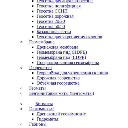
Геосетка для асфальтобетона
Геосетка полиэфирная
Геосетка ССНП
Геосетка дорожная
Геосетка 20/20
Геосетка 50/50
Базальтовая сетка
Геосетка для укрепления склонов
Геомембрана
Дренажная мембрана
Геомембрана пнд (HDPE)
Геомембрана пвд (LDPE)
Профилированная геомембрана
Георешетка
Георешётка для укрепления склонов
Дорожная георешетка
Объёмная георешетка
Геоматы
Бентонитовые маты (Бентоматы)
Биоматы
Геокомпозит
Дренажный геокомпозит
Гидроматы
Габионы