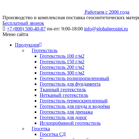
Работаем с 2006 года
Производство и комплексная поставка геосинтетических матер
Бесплатный звонок
+7 (800) 500-40-87
пн-пт: 9:00-18:00
info@globalgeosint.ru
Меню сайта
Продукция
Геотекстиль
Геотекстиль 100 г/м2
Геотекстиль 150 г/м2
Геотекстиль 200 г/м2
Геотекстиль 300 г/м2
Геотекстиль полипропиленовый
Геотекстиль для фундамента
Тканный геотекстиль
Нетканый геотекстиль
Геотекстиль термоскрепленный
Геотекстиль для пруда и водоёма
Геотекстиль для дренажа
Геотекстиль для дорог
Иглопробивной геотекстиль
Геосетка
Геосетка СД