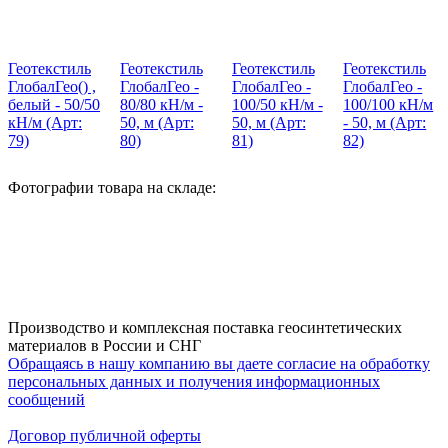
Геотекстиль
Геотекстиль
Геотекстиль
Геотекстиль
ГлобалГео() ,
ГлобалГео -
ГлобалГео -
ГлобалГео -
белый - 50/50
80/80 кН/м -
100/50 кН/м -
100/100 кН/м
кН/м (Арт:
50, м (Арт:
50, м (Арт:
- 50, м (Арт:
79)
80)
81)
82)
Фотографии товара на складе:
Производство и комплексная поставка геосинтетических
материалов в России и СНГ
Обращаясь в нашу компанию вы даете согласие на обработку
персональных данных и получения информационных
сообщений
Договор публичной оферты