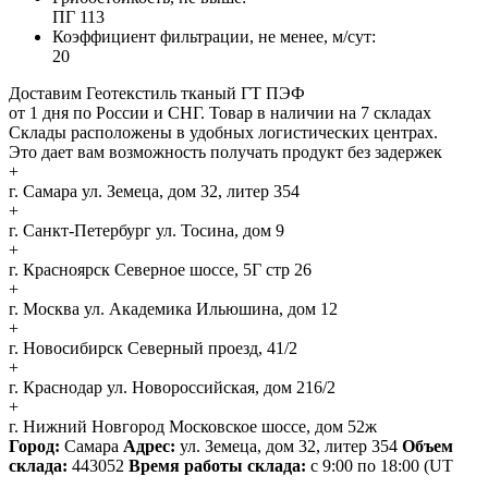
ПГ 113
Коэффициент фильтрации, не менее, м/сут:
20
Доставим Геотекстиль тканый ГТ ПЭФ
от 1 дня по России и СНГ. Товар в наличии на 7 складах
Склады расположены в удобных логистических центрах.
Это дает вам возможность получать продукт без задержек
+
г. Самара
ул. Земеца, дом 32, литер 354
+
г. Санкт-Петербург
ул. Тосина, дом 9
+
г. Красноярск
Северное шоссе, 5Г стр 26
+
г. Москва
ул. Академика Ильюшина, дом 12
+
г. Новосибирск
Северный проезд, 41/2
+
г. Краснодар
ул. Новороссийская, дом 216/2
+
г. Нижний Новгород
Московское шоссе, дом 52ж
Город:
Самара
Адрес:
ул. Земеца, дом 32, литер 354
Объем
склада:
443052
Время работы склада:
с 9:00 по 18:00
(UT