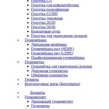
Геосетка СД
Геосетка для асфальтобетона
Геосетка полиэфирная
Геосетка ССНП
Геосетка дорожная
Геосетка 20/20
Геосетка 50/50
Базальтовая сетка
Геосетка для укрепления склонов
Геомембрана
Дренажная мембрана
Геомембрана пнд (HDPE)
Геомембрана пвд (LDPE)
Профилированная геомембрана
Георешетка
Георешётка для укрепления склонов
Дорожная георешетка
Объёмная георешетка
Геоматы
Бентонитовые маты (Бентоматы)
Биоматы
Геокомпозит
Дренажный геокомпозит
Гидроматы