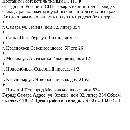
Доставим Геотекстиль тканый ГТ ПЭФ
от 1 дня по России и СНГ. Товар в наличии на 7 складах
Склады расположены в удобных логистических центрах.
Это дает вам возможность получать продукт без задержек
+
г. Самара
ул. Земеца, дом 32, литер 354
+
г. Санкт-Петербург
ул. Тосина, дом 9
+
г. Красноярск
Северное шоссе, 5Г стр 26
+
г. Москва
ул. Академика Ильюшина, дом 12
+
г. Новосибирск
Северный проезд, 41/2
+
г. Краснодар
ул. Новороссийская, дом 216/2
+
г. Нижний Новгород
Московское шоссе, дом 52ж
Город:
Самара
Адрес:
ул. Земеца, дом 32, литер 354
Объем
склада:
443052
Время работы склада:
с 9:00 по 18:00
(UT