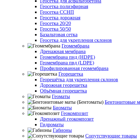
Геосетка для асфальтобетона
Геосетка полиэфирная
Геосетка ССНП
Геосетка дорожная
Геосетка 20/20
Геосетка 50/50
Базальтовая сетка
Геосетка для укрепления склонов
Геомембрана
Дренажная мембрана
Геомембрана пнд (HDPE)
Геомембрана пвд (LDPE)
Профилированная геомембрана
Георешетка
Георешётка для укрепления склонов
Дорожная георешетка
Объёмная георешетка
Геоматы
Бентонитовые м
Биоматы
Геокомпозит
Дренажный геокомпозит
Гидроматы
Габионы
Сопутствующие товары