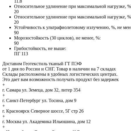
11.8
Относительное удлинение при максимальной нагрузке, %, 
20
Относительное удлинение при максимальной нагрузке, %, 
20
Устойчивость к ультрафиолетовому излучению, %, не мен
90
Морозостойкость (30 циклов), не менее, %:
90
Грибостойкость, не выше:
ПГ 113
Доставим Геотекстиль тканый ГТ ПЭФ
от 1 дня по России и СНГ. Товар в наличии на 7 складах
Склады расположены в удобных логистических центрах.
Это дает вам возможность получать продукт без задержек
+
г. Самара
ул. Земеца, дом 32, литер 354
+
г. Санкт-Петербург
ул. Тосина, дом 9
+
г. Красноярск
Северное шоссе, 5Г стр 26
+
г. Москва
ул. Академика Ильюшина, дом 12
+