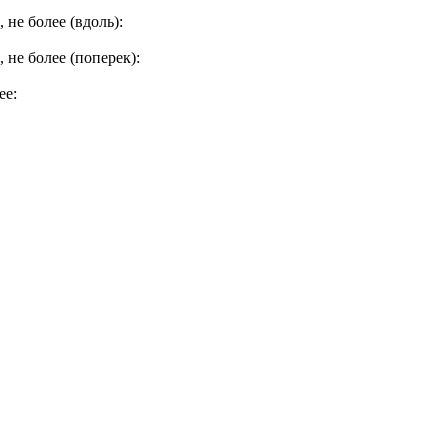
не более (вдоль):
не более (поперек):
ее: