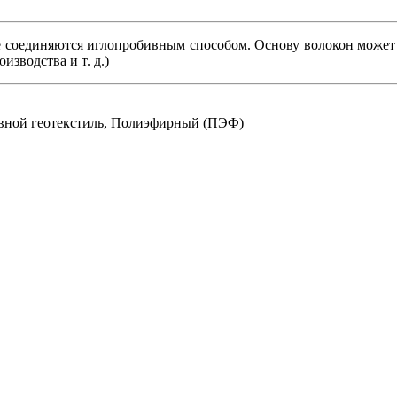
оединяются иглопробивным способом. Основу волокон может со
зводства и т. д.)
вной геотекстиль, Полиэфирный (ПЭФ)