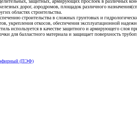
лительных, защитных, армирующих прослоек в различных конст
железных дорог, аэродромов, площадок различного назначения(сп
угих областях строительства.
спечению строительства в сложных грунтовых и гидрологически
ов, укрепления откосов, обеспечения эксплуатационной надежн
стиль используется в качестве защитного и армирующего слоя п
очки для балластного материала и защищает поверхность трубопр
эфирный (ПЭФ)