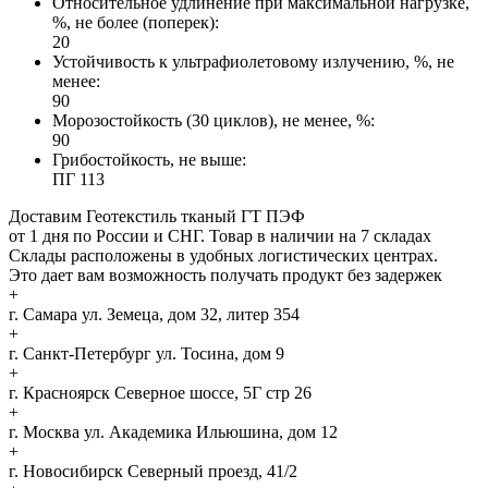
Относительное удлинение при максимальной нагрузке,
%, не более (поперек):
20
Устойчивость к ультрафиолетовому излучению, %, не
менее:
90
Морозостойкость (30 циклов), не менее, %:
90
Грибостойкость, не выше:
ПГ 113
Доставим Геотекстиль тканый ГТ ПЭФ
от 1 дня по России и СНГ. Товар в наличии на 7 складах
Склады расположены в удобных логистических центрах.
Это дает вам возможность получать продукт без задержек
+
г. Самара
ул. Земеца, дом 32, литер 354
+
г. Санкт-Петербург
ул. Тосина, дом 9
+
г. Красноярск
Северное шоссе, 5Г стр 26
+
г. Москва
ул. Академика Ильюшина, дом 12
+
г. Новосибирск
Северный проезд, 41/2