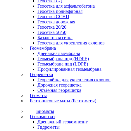
Геосетка СД
Геосетка для асфальтобетона
Геосетка полиэфирная
Геосетка ССНП
Геосетка дорожная
Геосетка 20/20
Геосетка 50/50
Базальтовая сетка
Геосетка для укрепления склонов
Геомембрана
Дренажная мембрана
Геомембрана пнд (HDPE)
Геомембрана пвд (LDPE)
Профилированная геомембрана
Георешетка
Георешётка для укрепления склонов
Дорожная георешетка
Объёмная георешетка
Геоматы
Бентонитовые маты (Бентоматы)
Биоматы
Геокомпозит
Дренажный геокомпозит
Гидроматы