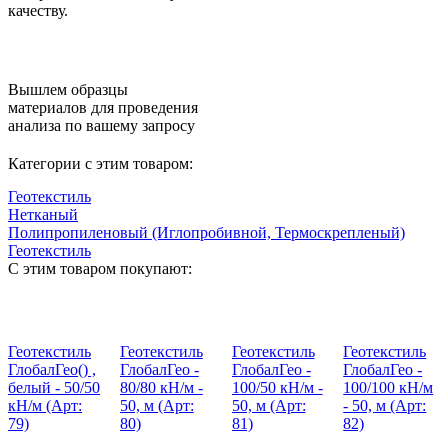
качеству.
Вышлем образцы
материалов для проведения
анализа по вашему запросу
Категории с этим товаром:
Геотекстиль
Нетканый
Полипропиленовый (Иглопробивной, Термоскрепленый)
Геотекстиль
С этим товаром покупают:
Геотекстиль
Геотекстиль
Геотекстиль
Геотекстиль
ГлобалГео() ,
ГлобалГео -
ГлобалГео -
ГлобалГео -
белый - 50/50
80/80 кН/м -
100/50 кН/м -
100/100 кН/м
кН/м (Арт:
50, м (Арт:
50, м (Арт:
- 50, м (Арт:
79)
80)
81)
82)