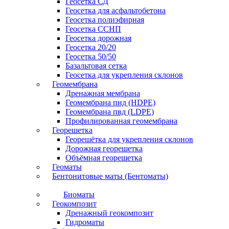
Геосетка СД
Геосетка для асфальтобетона
Геосетка полиэфирная
Геосетка ССНП
Геосетка дорожная
Геосетка 20/20
Геосетка 50/50
Базальтовая сетка
Геосетка для укрепления склонов
Геомембрана
Дренажная мембрана
Геомембрана пнд (HDPE)
Геомембрана пвд (LDPE)
Профилированная геомембрана
Георешетка
Георешётка для укрепления склонов
Дорожная георешетка
Объёмная георешетка
Геоматы
Бентонитовые маты (Бентоматы)
Биоматы
Геокомпозит
Дренажный геокомпозит
Гидроматы