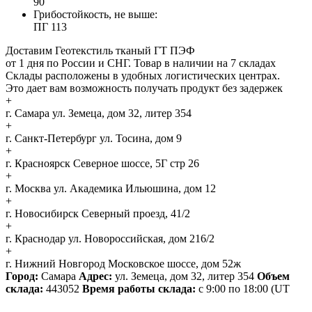
90
Грибостойкость, не выше:
ПГ 113
Доставим Геотекстиль тканый ГТ ПЭФ
от 1 дня по России и СНГ. Товар в наличии на 7 складах
Склады расположены в удобных логистических центрах.
Это дает вам возможность получать продукт без задержек
+
г. Самара
ул. Земеца, дом 32, литер 354
+
г. Санкт-Петербург
ул. Тосина, дом 9
+
г. Красноярск
Северное шоссе, 5Г стр 26
+
г. Москва
ул. Академика Ильюшина, дом 12
+
г. Новосибирск
Северный проезд, 41/2
+
г. Краснодар
ул. Новороссийская, дом 216/2
+
г. Нижний Новгород
Московское шоссе, дом 52ж
Город:
Самара
Адрес:
ул. Земеца, дом 32, литер 354
Объем
склада:
443052
Время работы склада:
с 9:00 по 18:00
(UT