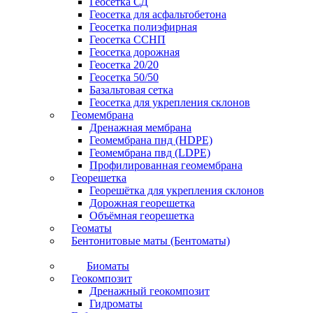
Геосетка СД
Геосетка для асфальтобетона
Геосетка полиэфирная
Геосетка ССНП
Геосетка дорожная
Геосетка 20/20
Геосетка 50/50
Базальтовая сетка
Геосетка для укрепления склонов
Геомембрана
Дренажная мембрана
Геомембрана пнд (HDPE)
Геомембрана пвд (LDPE)
Профилированная геомембрана
Георешетка
Георешётка для укрепления склонов
Дорожная георешетка
Объёмная георешетка
Геоматы
Бентонитовые маты (Бентоматы)
Биоматы
Геокомпозит
Дренажный геокомпозит
Гидроматы