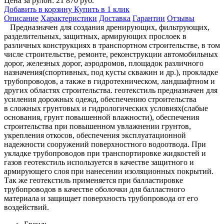
Цена за рулон: 21 870 руб.
Добавить в корзину
Купить в 1 клик
Описание
Характеристики
Доставка
Гарантии
Отзывы
Предназначен для создания дренирующих, фильтрующих,
разделительных, защитных, армирующих прослоек в
различных конструкциях в транспортном строительстве, в том
числе строительстве, ремонте, реконструкции автомобильных
дорог, железных дорог, аэродромов, площадок различного
назначения(спортивных, под кусты скважин и др.), прокладке
трубопроводов, а также в гидротехническом, ландшафтном и
других областях строительства. геотекстиль предназначен для
усиления дорожных одежд, обеспечению строительства
в сложных грунтовых и гидрологических условиях(слабые
основания, грунт повышенной влажности), обеспечения
строительства при повышенном увлажнении грунтов,
укрепления откосов, обеспечения эксплуатационной
надежности сооружений поверхностного водоотвода. При
укладке трубопроводов при транспортировке жидкостей и
газов геотекстиль используется в качестве защитного и
армирующего слоя при нанесении изоляционных покрытий.
Так же геотекстиль применяется при балластировке
трубопроводов в качестве оболочки для балластного
материала и защищает поверхность трубопровода от его
воздействий.