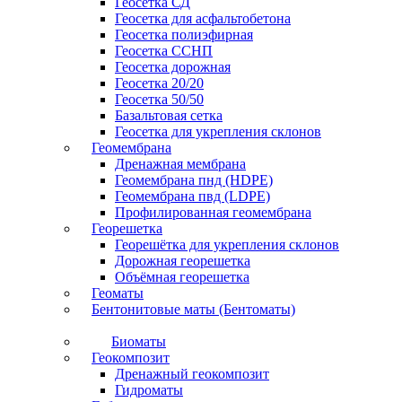
Геосетка СД
Геосетка для асфальтобетона
Геосетка полиэфирная
Геосетка ССНП
Геосетка дорожная
Геосетка 20/20
Геосетка 50/50
Базальтовая сетка
Геосетка для укрепления склонов
Геомембрана
Дренажная мембрана
Геомембрана пнд (HDPE)
Геомембрана пвд (LDPE)
Профилированная геомембрана
Георешетка
Георешётка для укрепления склонов
Дорожная георешетка
Объёмная георешетка
Геоматы
Бентонитовые маты (Бентоматы)
Биоматы
Геокомпозит
Дренажный геокомпозит
Гидроматы