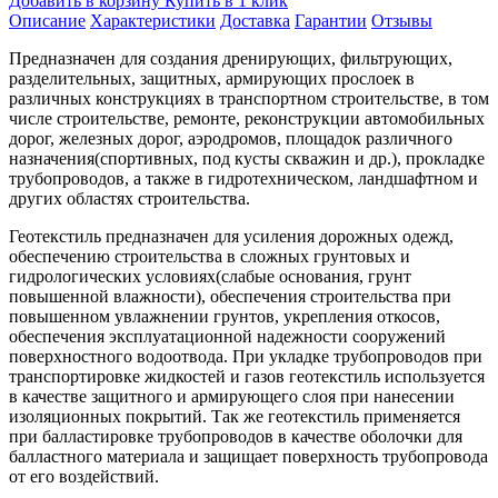
Добавить в корзину
Купить в 1 клик
Описание
Характеристики
Доставка
Гарантии
Отзывы
Предназначен для создания дренирующих, фильтрующих,
разделительных, защитных, армирующих прослоек в
различных конструкциях в транспортном строительстве, в том
числе строительстве, ремонте, реконструкции автомобильных
дорог, железных дорог, аэродромов, площадок различного
назначения(спортивных, под кусты скважин и др.), прокладке
трубопроводов, а также в гидротехническом, ландшафтном и
других областях строительства.
Геотекстиль предназначен для усиления дорожных одежд,
обеспечению строительства в сложных грунтовых и
гидрологических условиях(слабые основания, грунт
повышенной влажности), обеспечения строительства при
повышенном увлажнении грунтов, укрепления откосов,
обеспечения эксплуатационной надежности сооружений
поверхностного водоотвода. При укладке трубопроводов при
транспортировке жидкостей и газов геотекстиль используется
в качестве защитного и армирующего слоя при нанесении
изоляционных покрытий. Так же геотекстиль применяется
при балластировке трубопроводов в качестве оболочки для
балластного материала и защищает поверхность трубопровода
от его воздействий.