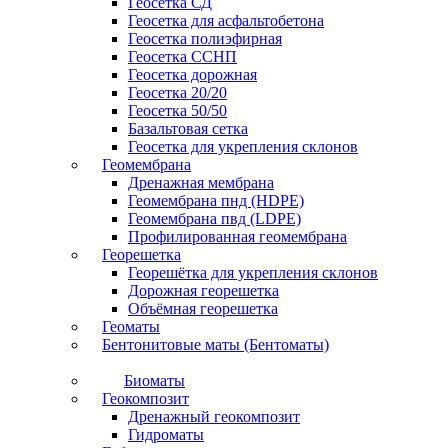
Геосетка СД
Геосетка для асфальтобетона
Геосетка полиэфирная
Геосетка ССНП
Геосетка дорожная
Геосетка 20/20
Геосетка 50/50
Базальтовая сетка
Геосетка для укрепления склонов
Геомембрана
Дренажная мембрана
Геомембрана пнд (HDPE)
Геомембрана пвд (LDPE)
Профилированная геомембрана
Георешетка
Георешётка для укрепления склонов
Дорожная георешетка
Объёмная георешетка
Геоматы
Бентонитовые маты (Бентоматы)
Биоматы
Геокомпозит
Дренажный геокомпозит
Гидроматы