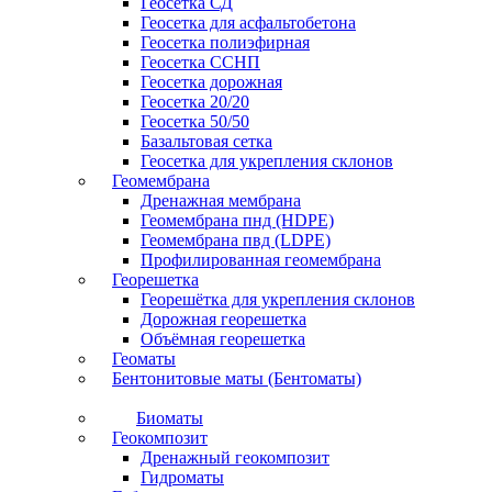
Геосетка СД
Геосетка для асфальтобетона
Геосетка полиэфирная
Геосетка ССНП
Геосетка дорожная
Геосетка 20/20
Геосетка 50/50
Базальтовая сетка
Геосетка для укрепления склонов
Геомембрана
Дренажная мембрана
Геомембрана пнд (HDPE)
Геомембрана пвд (LDPE)
Профилированная геомембрана
Георешетка
Георешётка для укрепления склонов
Дорожная георешетка
Объёмная георешетка
Геоматы
Бентонитовые маты (Бентоматы)
Биоматы
Геокомпозит
Дренажный геокомпозит
Гидроматы