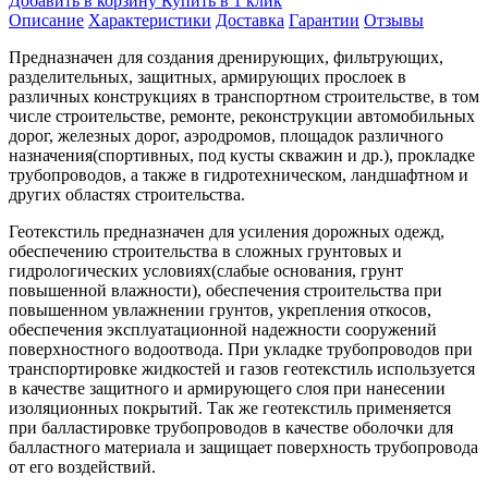
Добавить в корзину
Купить в 1 клик
Описание
Характеристики
Доставка
Гарантии
Отзывы
Предназначен для создания дренирующих, фильтрующих,
разделительных, защитных, армирующих прослоек в
различных конструкциях в транспортном строительстве, в том
числе строительстве, ремонте, реконструкции автомобильных
дорог, железных дорог, аэродромов, площадок различного
назначения(спортивных, под кусты скважин и др.), прокладке
трубопроводов, а также в гидротехническом, ландшафтном и
других областях строительства.
Геотекстиль предназначен для усиления дорожных одежд,
обеспечению строительства в сложных грунтовых и
гидрологических условиях(слабые основания, грунт
повышенной влажности), обеспечения строительства при
повышенном увлажнении грунтов, укрепления откосов,
обеспечения эксплуатационной надежности сооружений
поверхностного водоотвода. При укладке трубопроводов при
транспортировке жидкостей и газов геотекстиль используется
в качестве защитного и армирующего слоя при нанесении
изоляционных покрытий. Так же геотекстиль применяется
при балластировке трубопроводов в качестве оболочки для
балластного материала и защищает поверхность трубопровода
от его воздействий.