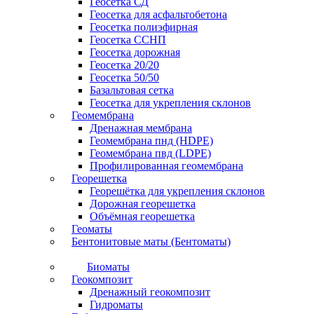
Геосетка СД
Геосетка для асфальтобетона
Геосетка полиэфирная
Геосетка ССНП
Геосетка дорожная
Геосетка 20/20
Геосетка 50/50
Базальтовая сетка
Геосетка для укрепления склонов
Геомембрана
Дренажная мембрана
Геомембрана пнд (HDPE)
Геомембрана пвд (LDPE)
Профилированная геомембрана
Георешетка
Георешётка для укрепления склонов
Дорожная георешетка
Объёмная георешетка
Геоматы
Бентонитовые маты (Бентоматы)
Биоматы
Геокомпозит
Дренажный геокомпозит
Гидроматы