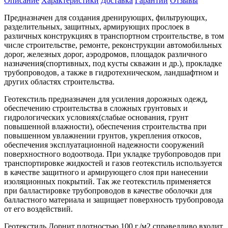
Описание
Характеристики
Доставка
Гарантии
Отзывы
Предназначен для создания дренирующих, фильтрующих,
разделительных, защитных, армирующих прослоек в
различных конструкциях в транспортном строительстве, в том
числе строительстве, ремонте, реконструкции автомобильных
дорог, железных дорог, аэродромов, площадок различного
назначения(спортивных, под кусты скважин и др.), прокладке
трубопроводов, а также в гидротехническом, ландшафтном и
других областях строительства.
Геотекстиль предназначен для усиления дорожных одежд,
обеспечению строительства в сложных грунтовых и
гидрологических условиях(слабые основания, грунт
повышенной влажности), обеспечения строительства при
повышенном увлажнении грунтов, укрепления откосов,
обеспечения эксплуатационной надежности сооружений
поверхностного водоотвода. При укладке трубопроводов при
транспортировке жидкостей и газов геотекстиль используется
в качестве защитного и армирующего слоя при нанесении
изоляционных покрытий. Так же геотекстиль применяется
при балластировке трубопроводов в качестве оболочки для
балластного материала и защищает поверхность трубопровода
от его воздействий.
Геотекстиль Дорнит плотностью 100 г./м2 справедливо входит