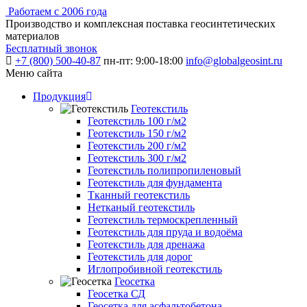
Работаем с 2006 года
Производство и комплексная поставка геосинтетических
материалов
Бесплатный звонок
+7 (800) 500-40-87
пн-пт: 9:00-18:00
info@globalgeosint.ru
Меню сайта
Продукция
Геотекстиль
Геотекстиль 100 г/м2
Геотекстиль 150 г/м2
Геотекстиль 200 г/м2
Геотекстиль 300 г/м2
Геотекстиль полипропиленовый
Геотекстиль для фундамента
Тканный геотекстиль
Нетканый геотекстиль
Геотекстиль термоскрепленный
Геотекстиль для пруда и водоёма
Геотекстиль для дренажа
Геотекстиль для дорог
Иглопробивной геотекстиль
Геосетка
Геосетка СД
Геосетка для асфальтобетона