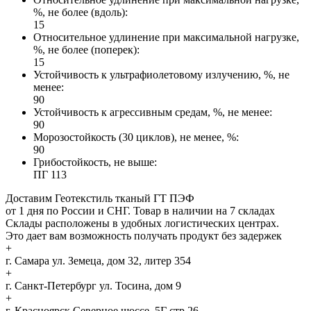
%, не более (вдоль):
15
Относительное удлинение при максимальной нагрузке,
%, не более (поперек):
15
Устойчивость к ультрафиолетовому излучению, %, не
менее:
90
Устойчивость к агрессивным средам, %, не менее:
90
Морозостойкость (30 циклов), не менее, %:
90
Грибостойкость, не выше:
ПГ 113
Доставим Геотекстиль тканый ГТ ПЭФ
от 1 дня по России и СНГ. Товар в наличии на 7 складах
Склады расположены в удобных логистических центрах.
Это дает вам возможность получать продукт без задержек
+
г. Самара
ул. Земеца, дом 32, литер 354
+
г. Санкт-Петербург
ул. Тосина, дом 9
+
г. Красноярск
Северное шоссе, 5Г стр 26