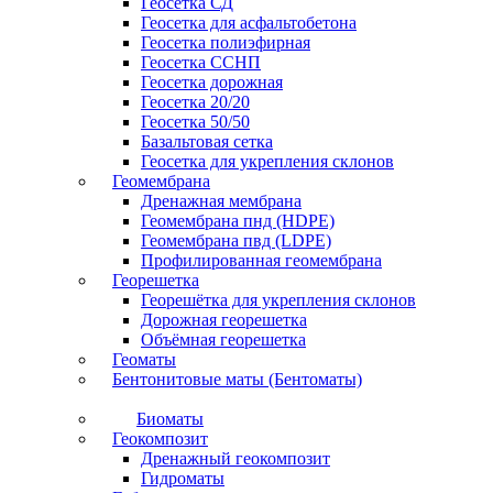
Геосетка СД
Геосетка для асфальтобетона
Геосетка полиэфирная
Геосетка ССНП
Геосетка дорожная
Геосетка 20/20
Геосетка 50/50
Базальтовая сетка
Геосетка для укрепления склонов
Геомембрана
Дренажная мембрана
Геомембрана пнд (HDPE)
Геомембрана пвд (LDPE)
Профилированная геомембрана
Георешетка
Георешётка для укрепления склонов
Дорожная георешетка
Объёмная георешетка
Геоматы
Бентонитовые маты (Бентоматы)
Биоматы
Геокомпозит
Дренажный геокомпозит
Гидроматы