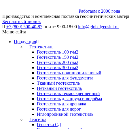
Работаем с 2006 года
Производство и комплексная поставка геосинтетических матер
Бесплатный звонок
+7 (800) 500-40-87
пн-пт: 9:00-18:00
info@globalgeosint.ru
Меню сайта
Продукция
Геотекстиль
Геотекстиль 100 г/м2
Геотекстиль 150 г/м2
Геотекстиль 200 г/м2
Геотекстиль 300 г/м2
Геотекстиль полипропиленовый
Геотекстиль для фундамента
Тканный геотекстиль
Нетканый геотекстиль
Геотекстиль термоскрепленный
Геотекстиль для пруда и водоёма
Геотекстиль для дренажа
Геотекстиль для дорог
Иглопробивной геотекстиль
Геосетка
Геосетка СД