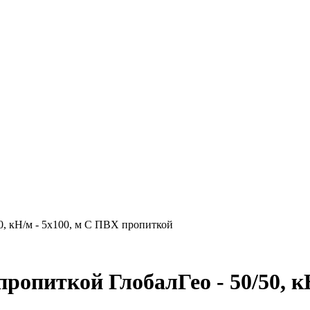
0, кН/м - 5x100, м С ПВХ пропиткой
ропиткой ГлобалГео - 50/50, кН