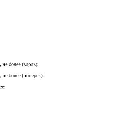
не более (вдоль):
не более (поперек):
ее: