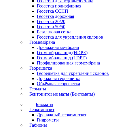
Геосетка для асфальтобетона
Геосетка полиэфирная
Геосетка ССНП
Геосетка дорожная
Геосетка 20/20
Геосетка 50/50
Базальтовая сетка
Геосетка для укрепления склонов
Геомембрана
Дренажная мембрана
Геомембрана пнд (HDPE)
Геомембрана пвд (LDPE)
Профилированная геомембрана
Георешетка
Георешётка для укрепления склонов
Дорожная георешетка
Объёмная георешетка
Геоматы
Бентонитовые маты (Бентоматы)
Биоматы
Геокомпозит
Дренажный геокомпозит
Гидроматы
Габионы