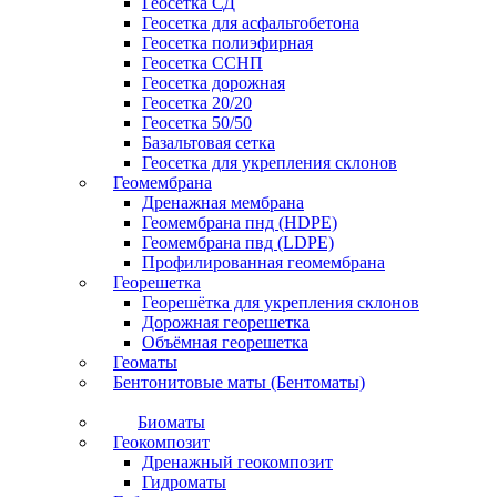
Геосетка СД
Геосетка для асфальтобетона
Геосетка полиэфирная
Геосетка ССНП
Геосетка дорожная
Геосетка 20/20
Геосетка 50/50
Базальтовая сетка
Геосетка для укрепления склонов
Геомембрана
Дренажная мембрана
Геомембрана пнд (HDPE)
Геомембрана пвд (LDPE)
Профилированная геомембрана
Георешетка
Георешётка для укрепления склонов
Дорожная георешетка
Объёмная георешетка
Геоматы
Бентонитовые маты (Бентоматы)
Биоматы
Геокомпозит
Дренажный геокомпозит
Гидроматы