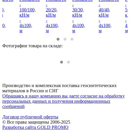
-
-
-
-
-
50,
100/100,
20/20,
30/30,
40/40,
50
/м
кН/м
кН/м
кН/м
кН/м
кН
-
-
-
-
-
00,
4x100,
4x100,
4x100,
4x100,
4x
м
м
м
м
м
Фотографии товара на складе:
Производство и комплексная поставка геосинтетических
материалов в России и СНГ
Обращаясь в нашу компанию вы даете согласие на обработку
персональных данных и получения информационных
сообщений
Договор публичной оферты
© Все права защищены 2006-2025
Разработка сайта GOLD PROMO