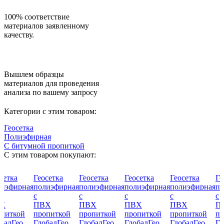
100% соответствие
материалов заявленному
качеству.
Вышлем образцы
материалов для проведения
анализа по вашему запросу
Категории с этим товаром:
Геосетка
Полиэфирная
С битумной пропиткой
С этим товаром покупают:
сетка
Геосетка
Геосетка
Геосетка
Геосетка
Ге
лиэфирная
полиэфирная
полиэфирная
полиэфирная
полиэфирная
по
с
с
с
с
с
Х
ПВХ
ПВХ
ПВХ
ПВХ
П
опиткой
пропиткой
пропиткой
пропиткой
пропиткой
пр
балГео
ГлобалГео
ГлобалГео
ГлобалГео
ГлобалГео
Гл