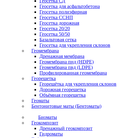
Геосетка СД
Геосетка для асфальтобетона
Геосетка полиэфирная
Геосетка ССНП
Геосетка дорожная
Геосетка 20/20
Геосетка 50/50
Базальтовая сетка
Геосетка для укрепления склонов
Геомембрана
Дренажная мембрана
Геомембрана пнд (HDPE)
Геомембрана пвд (LDPE)
Профилированная геомембрана
Георешетка
Георешётка для укрепления склонов
Дорожная георешетка
Объёмная георешетка
Геоматы
Бентонитовые маты (Бентоматы)
Биоматы
Геокомпозит
Дренажный геокомпозит
Гидроматы