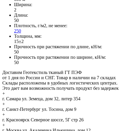
Ширина:
2
Длина:
50
Плотность, г/м2, не менее:
250
Толщина, мм:
15±2
Прочность при растяжении по длине, кН/м:
50
Прочность при растяжении по ширине, кН/м:
50
Доставим Геотекстиль тканый ГТ ПЭФ
от 1 дня по России и СНГ. Товар в наличии на 7 складах
Склады расположены в удобных логистических центрах.
Это дает вам возможность получать продукт без задержек
+
г. Самара
ул. Земеца, дом 32, литер 354
+
г. Санкт-Петербург
ул. Тосина, дом 9
+
г. Красноярск
Северное шоссе, 5Г стр 26
+
г. Москва
ул. Академика Ильюшина, дом 12