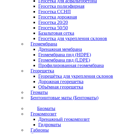
Геосетка для асфальтобетона
Геосетка полиэфирная
Геосетка ССНП
Геосетка дорожная
Геосетка 20/20
Геосетка 50/50
Базальтовая сетка
Геосетка для укрепления склонов
Геомембрана
Дренажная мембрана
Геомембрана пнд (HDPE)
Геомембрана пвд (LDPE)
Профилированная геомембрана
Георешетка
Георешётка для укрепления склонов
Дорожная георешетка
Объёмная георешетка
Геоматы
Бентонитовые маты (Бентоматы)
Биоматы
Геокомпозит
Дренажный геокомпозит
Гидроматы
Габионы