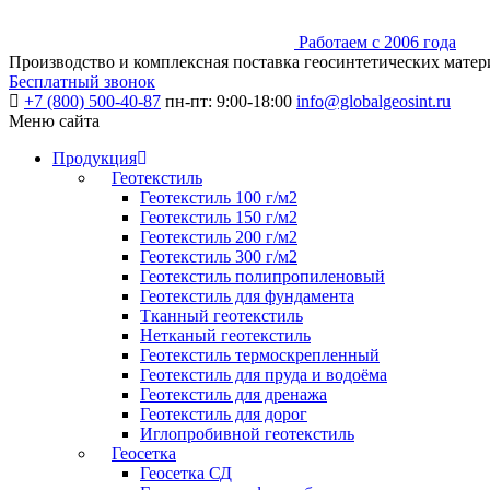
Работаем с 2006 года
Производство и комплексная поставка геосинтетических матер
Бесплатный звонок
+7 (800) 500-40-87
пн-пт: 9:00-18:00
info@globalgeosint.ru
Меню сайта
Продукция
Геотекстиль
Геотекстиль 100 г/м2
Геотекстиль 150 г/м2
Геотекстиль 200 г/м2
Геотекстиль 300 г/м2
Геотекстиль полипропиленовый
Геотекстиль для фундамента
Тканный геотекстиль
Нетканый геотекстиль
Геотекстиль термоскрепленный
Геотекстиль для пруда и водоёма
Геотекстиль для дренажа
Геотекстиль для дорог
Иглопробивной геотекстиль
Геосетка
Геосетка СД